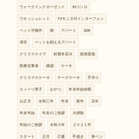
ウォークインクローゼット
IHコンロ
ウオッシュレット
TVモニタ付インターフォン
ペット可物件
猫
アパート
2DK
津市
ペットを飼えるアパート
クリスマスイヴ
鈴鹿冬花火
疫病退散
医療従事者
感謝
ケーキ
クリスマスケーキ
チーズケーキ
手作り
スィーツ男子
おやつ
年末年始休暇
お正月
令和三年
年末
新年
丑年
年末年始
年末のご挨拶
大掃除
年始のご挨拶
令和３年
２０２１年
スタート
正月
己書
手描き
筆ペン