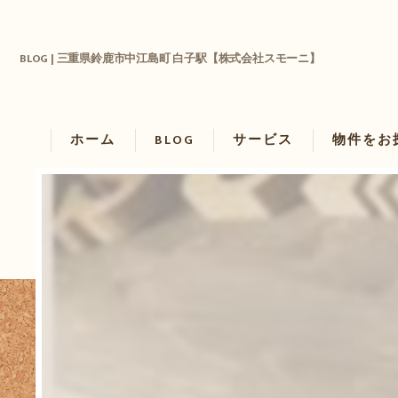
BLOG | 三重県鈴鹿市中江島町 白子駅【株式会社スモーニ】
ホーム
BLOG
サービス
物件をお
物件を借り
物件を買い