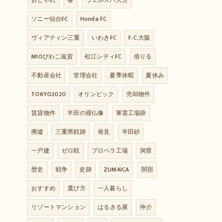
おしゃれ
春
ヴェルスパ大分
ソニー仙台FC
Honda FC
ヴィアティン三重
いわきFC
F.C.大阪
MIOびわこ滋賀
松江シティFC
借りる
不動産会社
管理会社
夏季休暇
夏休み
TOKYO2020
オリンピック
売却物件
賃貸物件
半田の寝仏像
軍需工場跡
廃墟
三重県戦跡
発見
半田砂
一戸建
ゼロ戦
プロペラ工場
洞窟
歴史
戦争
史跡
ZUMAICA
関宿
おすすめ
選び方
一人暮らし
リゾートマンション
はるきる展
仲介