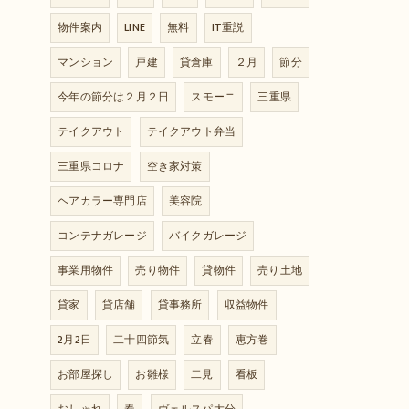
物件案内
LINE
無料
IT重説
マンション
戸建
貸倉庫
２月
節分
今年の節分は２月２日
スモーニ
三重県
テイクアウト
テイクアウト弁当
三重県コロナ
空き家対策
ヘアカラー専門店
美容院
コンテナガレージ
バイクガレージ
事業用物件
売り物件
貸物件
売り土地
貸家
貸店舗
貸事務所
収益物件
2月2日
二十四節気
立春
恵方巻
お部屋探し
お雛様
二見
看板