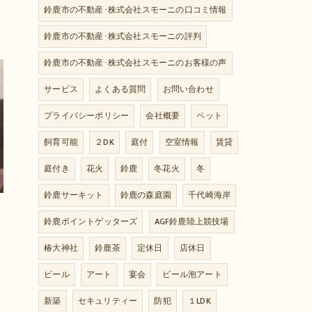
鈴鹿市の不動産･株式会社スモーニの口コミ情報
鈴鹿市の不動産･株式会社スモーニの評判
鈴鹿市の不動産･株式会社スモーニのお客様の声
サービス
よくある質問
お問い合わせ
プライバシーポリシー
会社概要
ペット
飼育可能
２DK
庭付
空室情報
賃貸
庭付き
花火
鈴鹿
冬花火
冬
鈴鹿サーキット
鈴鹿の森庭園
千代崎海岸
ま
鈴鹿ポイントゲッターズ
AGF鈴鹿陸上競技場
椿大神社
鈴鹿茶
定休日
店休日
ビール
アート
宴会
ビール泡アート
新築
セキュリティー
防犯
１LDK