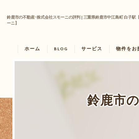
鈴鹿市の不動産･株式会社スモーニの評判 | 三重県鈴鹿市中江島町 白子駅
ーニ】
ホーム
BLOG
サービス
物件をお
物件を借り
物件を買い
鈴鹿市の