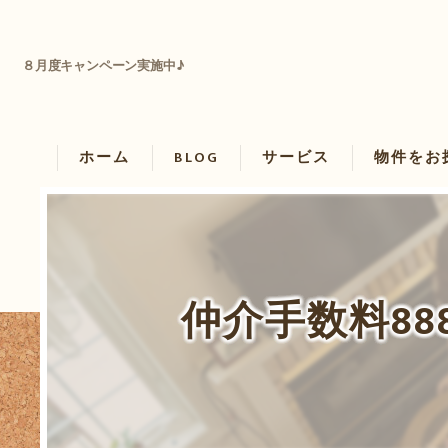
８月度キャンペーン実施中♪
ホーム
BLOG
サービス
物件をお
物件を借り
物件を買い
仲介手数料8