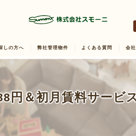
探しの方へ
弊社管理物件
よくある質問
会
たい方へ
たい方へ
888円＆初月賃料サービ