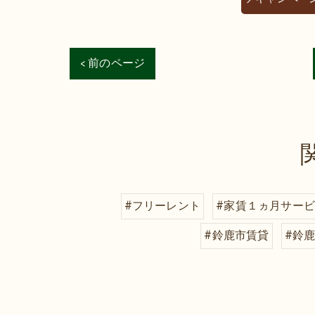
< 前のページ
#フリーレント
#家賃１ヵ月サー
#鈴鹿市賃貸
#鈴