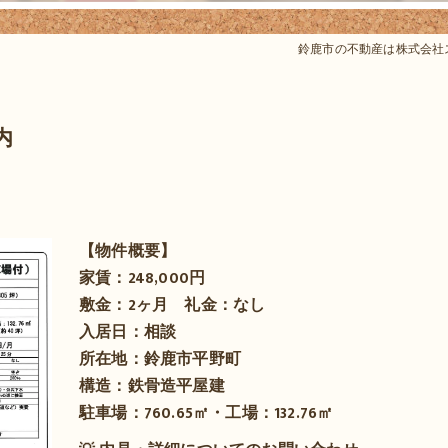
鈴鹿市の不動産は株式会社
内
【物件概要】
家賃：248,000円
敷金：2ヶ月 礼金：なし
入居日：相談
所在地：鈴鹿市平野町
構造：鉄骨造平屋建
駐車場：760.65㎡・工場：132.76㎡