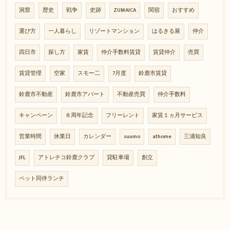
洞窟
歴史
戦争
史跡
ZUMAICA
関宿
おすすめ
選び方
一人暮らし
リゾートマンション
はるきる展
仲介
四日市
探し方
家賃
仲介手数料賃貸
賃貸仲介
売買
賃貸管理
空家
スモー二
7月度
鈴鹿市賃貸
鈴鹿市不動産
鈴鹿市アパート
不動産売買
仲介手数料
キャンペーン
８周年記念
フリーレント
家賃１ヵ月サービス
営業時間
休業日
カレンダー
suumo
athome
三浦知良
JFL
アトレチコ鈴鹿クラブ
貸駐車場
創立
ペット同伴ランチ