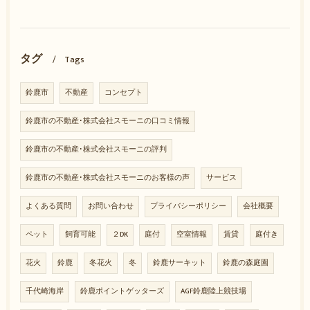
タグ
Tags
鈴鹿市
不動産
コンセプト
鈴鹿市の不動産･株式会社スモーニの口コミ情報
鈴鹿市の不動産･株式会社スモーニの評判
鈴鹿市の不動産･株式会社スモーニのお客様の声
サービス
よくある質問
お問い合わせ
プライバシーポリシー
会社概要
ペット
飼育可能
２DK
庭付
空室情報
賃貸
庭付き
花火
鈴鹿
冬花火
冬
鈴鹿サーキット
鈴鹿の森庭園
千代崎海岸
鈴鹿ポイントゲッターズ
AGF鈴鹿陸上競技場