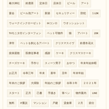
椿大神社
鈴鹿茶
定休日
店休日
ビール
アート
宴会
ビール泡アート
新築
セキュリティー
防犯
１LDK
ウォークインクローゼット
IHコンロ
ウオッシュレット
TVモニタ付インターフォン
ペット可物件
猫
アパート
2DK
津市
ペットを飼えるアパート
クリスマスイヴ
鈴鹿冬花火
疫病退散
医療従事者
感謝
ケーキ
クリスマスケーキ
チーズケーキ
手作り
スィーツ男子
おやつ
年末年始休暇
お正月
令和三年
年末
新年
丑年
年末年始
年末のご挨拶
大掃除
年始のご挨拶
令和３年
２０２１年
スタート
正月
己書
手描き
筆ペン
物件案内
LINE
無料
IT重説
マンション
戸建
貸倉庫
２月
節分