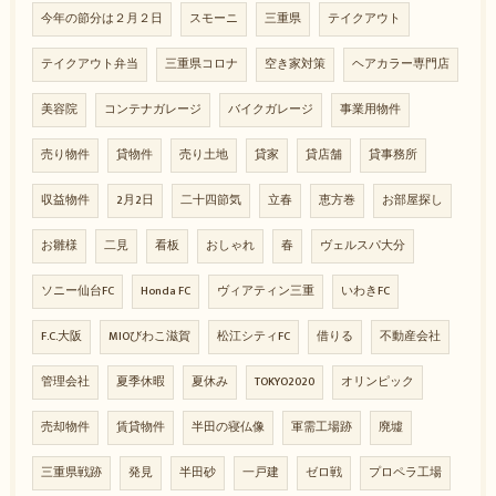
今年の節分は２月２日
スモーニ
三重県
テイクアウト
テイクアウト弁当
三重県コロナ
空き家対策
ヘアカラー専門店
美容院
コンテナガレージ
バイクガレージ
事業用物件
売り物件
貸物件
売り土地
貸家
貸店舗
貸事務所
収益物件
2月2日
二十四節気
立春
恵方巻
お部屋探し
お雛様
二見
看板
おしゃれ
春
ヴェルスパ大分
ソニー仙台FC
Honda FC
ヴィアティン三重
いわきFC
F.C.大阪
MIOびわこ滋賀
松江シティFC
借りる
不動産会社
管理会社
夏季休暇
夏休み
TOKYO2020
オリンピック
売却物件
賃貸物件
半田の寝仏像
軍需工場跡
廃墟
三重県戦跡
発見
半田砂
一戸建
ゼロ戦
プロペラ工場